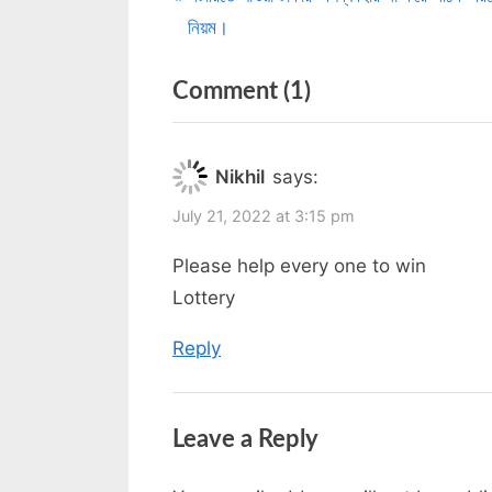
Post
r
নিয়ম।
navigation
e
on
v
Comment
(1)
i
“লটারী
o
জেতার
Nikhil
says:
u
৩
s
July 21, 2022 at 3:15 pm
টি
P
Please help every one to win
উপায়,
o
Lottery
লটারি
s
জিততে
t
Reply
:
হলে
এই
Leave a Reply
নিয়ম
গুলি