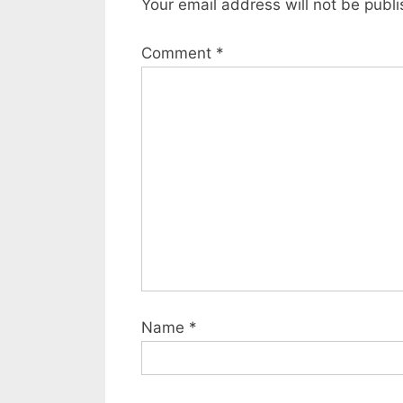
Your email address will not be publ
জেনে
Comment
*
নিন
|
How
to
win
lottery”
Name
*